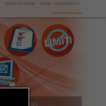
Pannello di Controllo
DMCM
Approfondimenti
l solution
ail solution