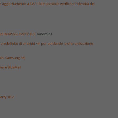
o aggiornamento a iOS 13 (Impossibile verificare l'identità del
roid IMAP-SSL/SMTP-TLS
<Android4
nt predefinito di android <4, pur perdendo la sincronizzazione
pio: Samsung S6)
tware BlueMail
erry 10.2