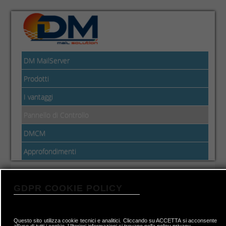
DM MailServer
Prodotti
I vantaggi
Pannello di Controllo
DMCM
Approfondimenti
Pannello di Controllo DMClient
GDPR COOKIE POLICY
Il DM é formato da 3 macro componenti:
Questo sito utilizza cookie tecnici e analitici. Cliccando su ACCETTA si acconsente
all’uso di tutti i cookie. Ulteriori informazioni si trovano nella policy privacy.