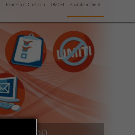
Pannello di Controllo
DMCM
Approfondimenti
l solution
ail solution