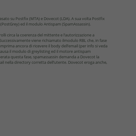
 basato su Postﬁx (MTA) e Dovecot (LDA). A sua volta Postﬁx
ing (PostGrey) ed il modulo Antispam (SpamAssassin).
olli circa la coerenza del mittente e l’autorizzazione a
. Successivamente viene richiamato ilmodulo RBL che, in fase
mprima ancora di ricevere il body dell’email (per info si veda
 causa il modulo di greylisting ed il motore antispam
 Superata questa fase, spamassassin demanda a Dovecot la
ail nella directory corretta dell’utente. Dovecot eroga anche,