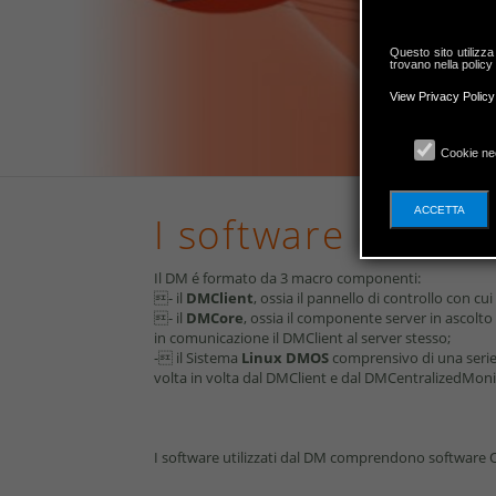
Questo sito utilizza
trovano nella policy
View Privacy Policy
Cookie ne
ACCETTA
I software utilizza
Il DM é formato da 3 macro componenti:
- il
DMClient
, ossia il pannello di controllo con cu
- il
DMCore
, ossia il componente server in ascolt
in comunicazione il DMClient al server stesso;
- il Sistema
Linux
DMOS
comprensivo di una serie
volta in volta dal DMClient e dal DMCentralizedMoni
I software utilizzati dal DM comprendono software O