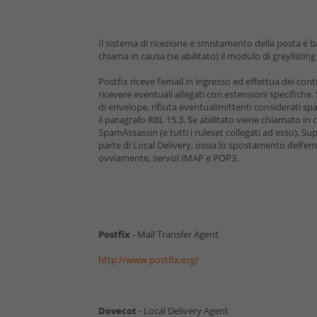
Il sistema di ricezione e smistamento della posta é
chiama in causa (se abilitato) il modulo di greylist
Postﬁx riceve l’email in ingresso ed effettua dei contr
ricevere eventuali allegati con estensioni speciﬁche
di envelope, riﬁuta eventualimittenti considerati spa
il paragrafo RBL 15.3. Se abilitato viene chiamato in
SpamAssassin (e tutti i ruleset collegati ad esso).
parte di Local Delivery, ossia lo spostamento dell’em
ovviamente, servizi IMAP e POP3.
Postfix
- Mail Transfer Agent
http://www.postfix.org/
Dovecot
- Local Delivery Agent