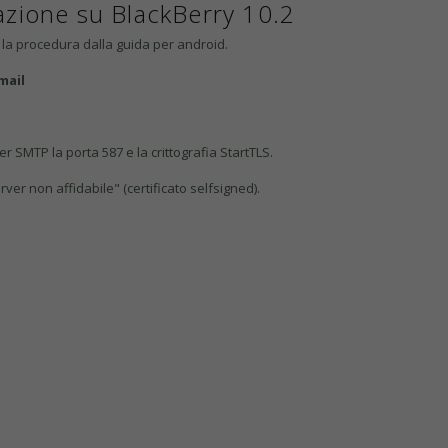
azione su BlackBerry 10.2
ga la procedura dalla guida per android.
mail
r SMTP la porta 587 e la crittografia StartTLS.
rver non affidabile" (certificato selfsigned).