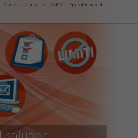
Pannello di Controllo
DMCM
Approfondimenti
l solution
ail solution