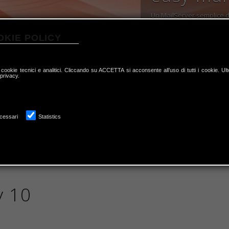
Un MailServer semplice da
Un MailServer sicuro e aff
intuitiva e documentata!
risolvere autonomament
OKIE POLICY
Info
Info
 cookie tecnici e analitici. Cliccando su ACCETTA si acconsente all’uso di tutti i cookie. Ulte
 privacy.
sta
cessari
Statistics
y 10