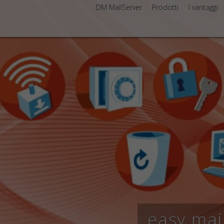
DM MailServer
Prodotti
I vantaggi
easy mai
secure m