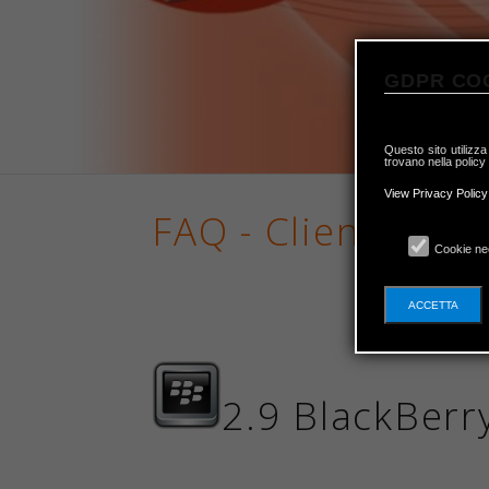
GDPR CO
Questo sito utilizza
trovano nella policy
View Privacy Policy
FAQ - Client di Po
Cookie ne
ACCETTA
2.9 BlackBerr