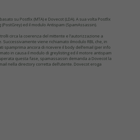
 basato su Postﬁx (MTA) e Dovecot (LDA). A sua volta Postﬁx
ting (PostGrey) ed il modulo Antispam (SpamAssassin).
trolli circa la coerenza del mittente e l’autorizzazione a
he. Successivamente viene richiamato ilmodulo RBL che, in
ti spamprima ancora di ricevere il body dell’email (per info
iamato in causa il modulo di greylisting ed il motore antispam
). Superata questa fase, spamassassin demanda a Dovecot la
mail nella directory corretta dell’utente. Dovecot eroga