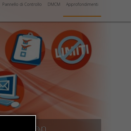
Pannello di Controllo
DMCM
Approfondimenti
l solution
ail solution