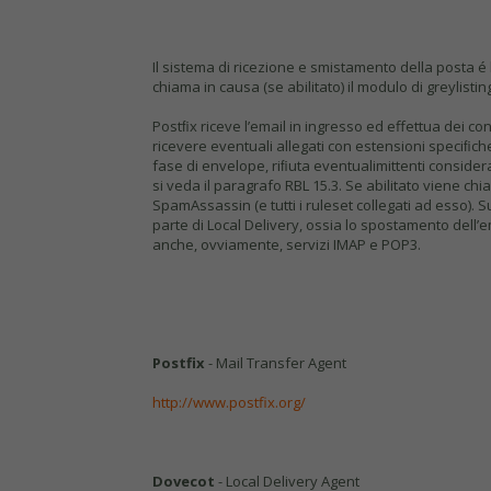
Il sistema di ricezione e smistamento della posta é
chiama in causa (se abilitato) il modulo di greylis
Postﬁx riceve l’email in ingresso ed effettua dei con
ricevere eventuali allegati con estensioni speciﬁc
fase di envelope, riﬁuta eventualimittenti considera
si veda il paragrafo RBL 15.3. Se abilitato viene ch
SpamAssassin (e tutti i ruleset collegati ad esso
parte di Local Delivery, ossia lo spostamento dell’e
anche, ovviamente, servizi IMAP e POP3.
Postfix
- Mail Transfer Agent
http://www.postfix.org/
Dovecot
- Local Delivery Agent