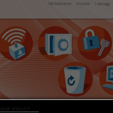
DM MailServer
Prodotti
I vantaggi
easy mai
secure m
OKIE POLICY