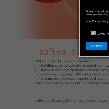
Questo sito utilizza
trovano nella policy
View Privacy Policy
Cookie ne
ACCETTA
I software utilizza
Il DM é formato da 3 macro componenti:
- il
DMClient
, ossia il pannello di controllo con 
- il
DMCore
, ossia il componente server in ascolt
mettere in comunicazione il DMClient al server stes
- il Sistema
Linux
DMOS
comprensivo di una seri
volta in volta dal DMClient e dal DMCentralizedMoni
I software utilizzati dal DM comprendono software 