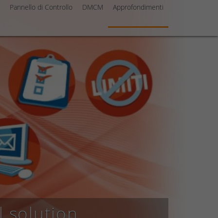
Pannello di Controllo
DMCM
Approfondimenti
l solution
ail solution