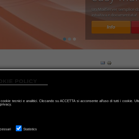
Un MailServer semplice da
Un MailServer sicuro e affi
intuitiva e documentata!
risolvere autonomamente
Info
Info
OKIE POLICY
 cookie tecnici e analitici. Cliccando su ACCETTA si acconsente all’uso di tutti i cookie. Ulte
 privacy.
cessari
Statistics