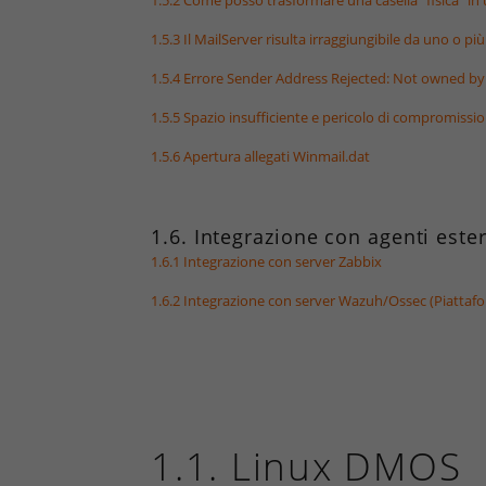
1.5.2 Come posso trasformare una casella "fisica" in u
1.5.3 Il MailServer risulta irraggiungibile da uno o pi
1.5.4 Errore Sender Address Rejected: Not owned by
1.5.5 Spazio insufficiente e pericolo di compromissio
1.5.6 Apertura allegati Winmail.dat
1.6. Integrazione con agenti este
1.6.1 Integrazione con server Zabbix
1.6.2 Integrazione con server Wazuh/Ossec (Piattaf
1.1. Linux DMOS