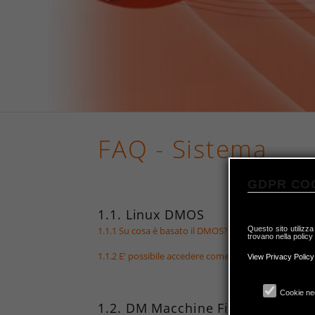
FAQ - Sistema
GDPR CO
1.1. Linux DMOS
Questo sito utilizza
1.1.1 Su cosa è basato il DMOS?
trovano nella policy
1.1.2 E' possibile accedere come root al sistema?
View Privacy Policy
Cookie ne
1.2. DM Macchine Fisiche