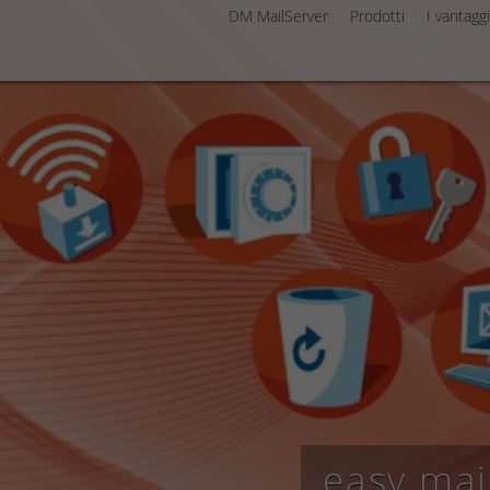
DM MailServer
Prodotti
I vantaggi
easy mai
secure m