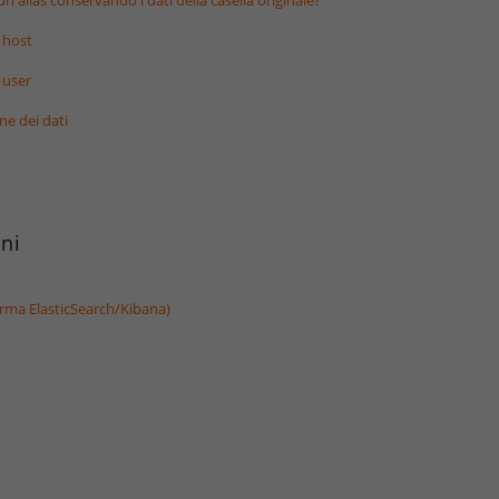
n alias conservando i dati della casella originale?
ù host
 user
ne dei dati
rni
orma ElasticSearch/Kibana)