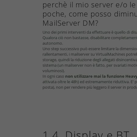
perchè il mio server e/o l
poche, come posso diminuir
MailServer DM?
Uno dei primi interventi da effettuare è quello di di
Qualora ciò non bastasse, disabilitare completamente
autonomo.
Uno step successivo può essere limitare la dimension
rallentamenti, i mailserver su VirtualMachines potreb
storage, quindi la riduzione degli allegati disincenti
sistema (un mailserver non è fatto, per svariati motiv
voluminosi).
In ogni caso
non utilizzare mai la funzione Heav
attivata oltre le 48h) ed estremamente riduttiva. E' 
posta), non per rendere più leggero il server in prod
1.4. Display e BT