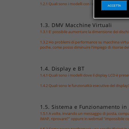
1.2.1 Quali sono i modelli con i dischi ridondati in RA
ACCETTA
1.3. DMV Macchine Virtuali
1.3.1 E' possibile aumentare la dimensione dei dischi
1.3.2 Ho problemi di performance su macchina virtual
poche, come posso diminuire l'impiego di risorse d
1.4. Display e BT
1.4.1 Quali sono i modelli dove il display LCD è pres
1.4.2 Quali sono le funzionalità esecutive del display
1.5. Sistema e Funzionamento in
1.5.1 A volte, inviando un messaggio di posta, compar
IMAP, riprovare?" oppure in webmail "impossibile col