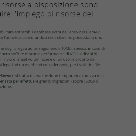
e risorse a disposizione sono
e l'impiego di risorse del
sabilitare entrambi i database extra dell'antivirus ClamAV.
 l'antivirus assicurandosi che i client ne possiedano uno
e degli allegati ad un ragionevole 10Mb. Spesso, in caso di
bero soffrire di scarse performance di I/O sui dischi di
va l'invio di email voluminose e di un uso improprio del
i legati ad un overhead considerevole, per trasferire file
yServer
, si tratta di una funzione temporanea (non va mai
pensata per effettuare grandi migrazioni (sopra i 50Gb di
uzione.