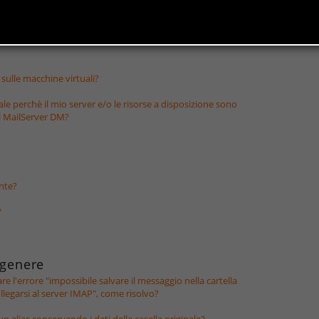
ID?
 sulle macchine virtuali?
e perchè il mio server e/o le risorse a disposizione sono
el MailServer DM?
ente?
?
 genere
e l'errore "impossibile salvare il messaggio nella cartella
legarsi al server IMAP", come risolvo?