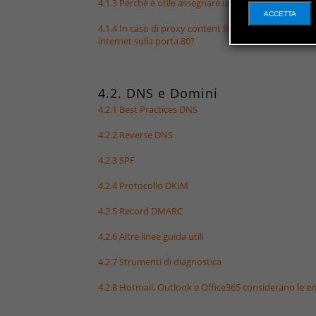
4.1.3 Perchè è utile assegnare un ip pubblico static
ACCETTA
4.1.4 In caso di proxy content filtering attivo sulla re
internet sulla porta 80?
4.2. DNS e Domini
4.2.1 Best Practices DNS
4.2.2 Reverse DNS
4.2.3 SPF
4.2.4 Protocollo DKIM
4.2.5 Record DMARC
4.2.6 Altre linee guida utili
4.2.7 Strumenti di diagnostica
4.2.8 Hotmail, Outlook e Office365 considerano le 