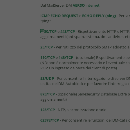
Dal MailServer DM
VERSO
internet
ICMP ECHO REQUEST
e
ECHO REPLY (ping)
- Per la
"ping"
80/TCP
e
443/TCP
- Rispettivamente HTTP e HTTPS
aggiornamenti (antispam, sistema, dm, antivirus, etc.
25/TCP
- Per l’utilizzo del protocollo SMTP addetto a
110/TCP
e
143/TCP
- (opzionale) Rispettivamente per
(NB: non è normalmente necessario e l'eventuale chiu
POP3 in ingresso da parte dei client di posta)
53/UDP
- Per consentire l'interrogazione di server D
uscita, del DM-Autoblock e per favorire l'interrogaz
873/TCP
- (opzionale) Sanesecurity Database Extra pe
aggiornamenti)
123/TCP
- NTP, sincronizzazione orario.
62378/TCP
- Per consentire le funzioni del DM-Catal