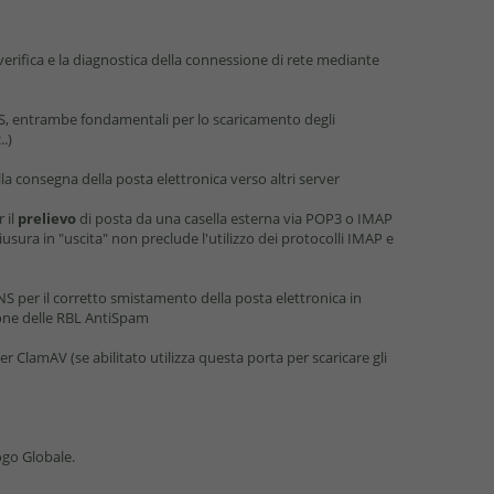
 verifica e la diagnostica della connessione di rete mediante
, entrambe fondamentali per lo scaricamento degli
.)
lla consegna della posta elettronica verso altri server
 il
prelievo
di posta da una casella esterna via POP3 o IMAP
sura in "uscita" non preclude l'utilizzo dei protocolli IMAP e
NS per il corretto smistamento della posta elettronica in
ione delle RBL AntiSpam
r ClamAV (se abilitato utilizza questa porta per scaricare gli
ogo Globale.