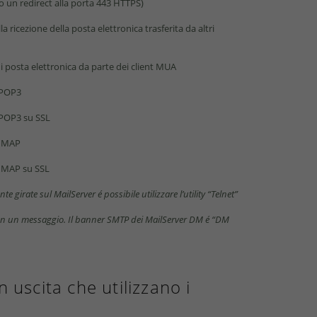
lo un redirect alla porta 443 HTTPS)
a ricezione della posta elettronica trasferita da altri
di posta elettronica da parte dei client MUA
o POP3
o POP3 su SSL
o IMAP
o IMAP su SSL
e girate sul MailServer é possibile utilizzare l’utility “Telnet”
con un messaggio. Il banner SMTP dei MailServer DM é “DM
n uscita che utilizzano i