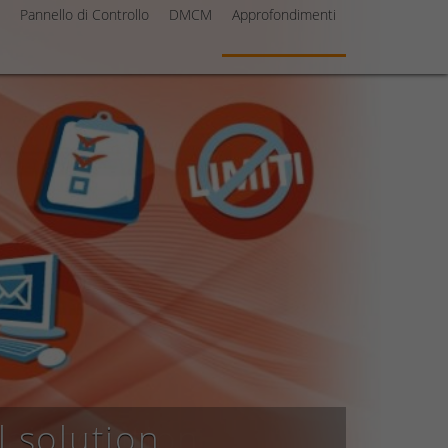
Pannello di Controllo
DMCM
Approfondimenti
l solution
ail solution