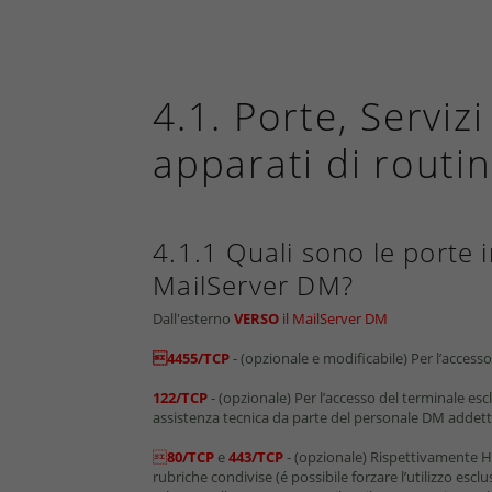
4.1. Porte, Serviz
apparati di rout
4.1.1 Quali sono le porte i
MailServer DM?
Dall'esterno
VERSO
il MailServer DM
4455/TCP
- (opzionale e modiﬁcabile) Per l’access
122/TCP
- (opzionale) Per l’accesso del terminale esc
assistenza tecnica da parte del personale DM addet

80/TCP
e
443/TCP
- (opzionale) Rispettivamente HT
rubriche condivise (é possibile forzare l’utilizzo esc