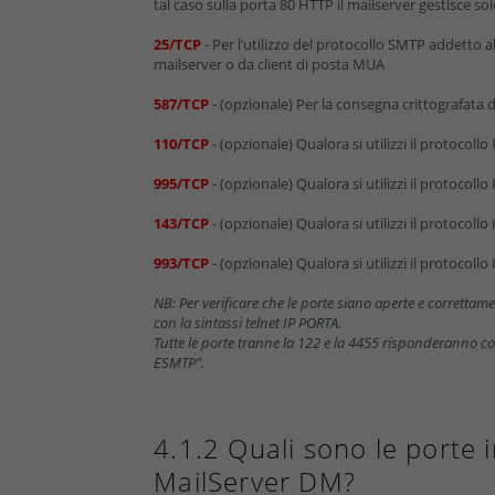
tal caso sulla porta 80 HTTP il mailserver gestisce so
25/TCP
- Per l’utilizzo del protocollo SMTP addetto all
mailserver o da client di posta MUA
587/TCP
- (opzionale) Per la consegna crittografata 
110/TCP
- (opzionale) Qualora si utilizzi il protocoll
995/TCP
- (opzionale) Qualora si utilizzi il protocoll
143/TCP
- (opzionale) Qualora si utilizzi il protocoll
993/TCP
- (opzionale) Qualora si utilizzi il protocoll
NB: Per veriﬁcare che le porte siano aperte e correttament
con la sintassi telnet IP PORTA.
Tutte le porte tranne la 122 e la 4455 risponderanno 
ESMTP”.
4.1.2 Quali sono le porte i
MailServer DM?