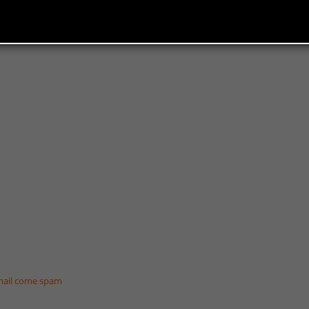
o dedicato esclusivamente al MailServer?
te, quali siti devono essere abilitati dal mailserver verso
email come spam