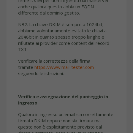
firme DKIM per domini gestiti dal mailserver
anche qualora questo abbia un FQDN
differente dal dominio gestito.
NB2: La chiave DKIM è sempre a 1024bit,
abbiamo volontariamente evitato le chiavi a
2048bit in quanto spesso troppo lunghe e
rifiutate ai provider come content del record
TXT.
Verificare la correttezza della firma
tramite
https://www.mail-tester.com
seguendo le istruzioni.
Verifica e assegnazione del punteggio in
ingresso
Qualora in ingresso un'email sia correttamente
firmata DKIM oppure non sia firmata ma
questo non è esplicitamente previsto dal
dominio mittente, essa avrà un punteggio