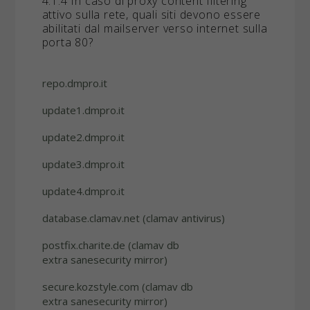
4.1.4 In caso di proxy content filtering
attivo sulla rete, quali siti devono essere
abilitati dal mailserver verso internet sulla
porta 80?
repo.dmpro.it
update1.dmpro.it
update2.dmpro.it
update3.dmpro.it
update4.dmpro.it
database.clamav.net (clamav antivirus)
postfix.charite.de (clamav db
extra sanesecurity mirror)
secure.kozstyle.com (clamav db
extra sanesecurity mirror)