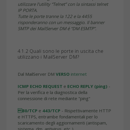
utilizzare l’utility “Telnet” con la sintassi telnet
IP PORTA.
Tutte le porte tranne la 122 e la 4455
risponderanno con un messaggio. Il banner
SMTP dei MailServer DM é “DM ESMTP”.
4.1.2 Quali sono le porte in uscita che
utilizzano i MailServer DM?
Dal MailServer DM
VERSO
internet
ICMP ECHO REQUEST
e
ECHO REPLY (ping)
-
Per la verifica e la diagnostica della
connessione di rete mediante "ping"
80/TCP
e
443/TCP
- Rispettivamente HTTP
e HTTPS, entrambe fondamentali per lo
scaricamento degli aggiornamenti (antispam,
sistema, dm, antivirus, etc..)