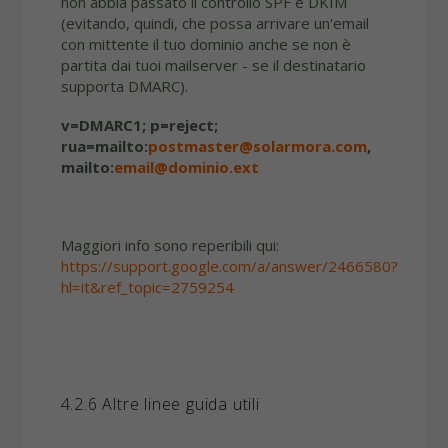
non abbia passato il controllo SPF e DKIM
(evitando, quindi, che possa arrivare un'email
con mittente il tuo dominio anche se non è
partita dai tuoi mailserver - se il destinatario
supporta DMARC).
v=DMARC1; p=reject;
rua=mailto:
postmaster@solarmora.com
,
mailto:
email@dominio.ext
Maggiori info sono reperibili qui:
https://support.google.com/a/answer/2466580?
hl=it&ref_topic=2759254
4.2.6 Altre linee guida utili