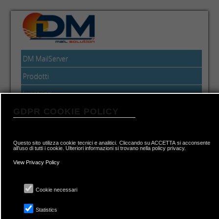
DM MailServer
Prodotti
I vantaggi
GDPR COOKIE POLICY
Pannello di Controllo
DMCM
Questo sito utilizza cookie tecnici e analitici. Cliccando su ACCETTA si acconsente
Approfondimenti
all’uso di tutti i cookie. Ulteriori informazioni si trovano nella policy privacy.
View Privacy Policy
FAQ - Rubriche e Calendari
condivisi
Cookie necessari
Statistics