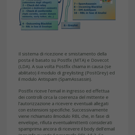
Il sistema di ricezione e smistamento della
posta é basato su Postﬁx (MTA) e Dovecot
(LDA). A sua volta Postﬁx chiama in causa (se
abilitato) il modulo di greylisting (PostGrey) ed
il modulo Antispam (SpamAssassin).
Postﬁx riceve l’email in ingresso ed effettua
dei controlli circa la coerenza del mittente e
l’autorizzazione a ricevere eventuali allegati
con estensioni speciﬁche. Successivamente
viene richiamato ilmodulo RBL che, in fase di
envelope, riﬁuta eventualimittenti considerati
spamprima ancora di ricevere il body dell’email
(per info si veda il paragrafo RBL 15.3. Se