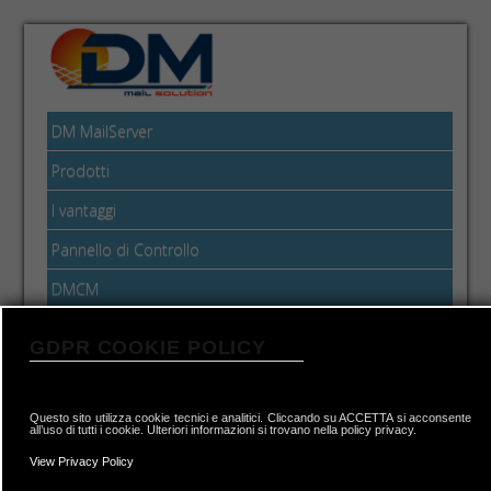
DM MailServer
Prodotti
I vantaggi
Pannello di Controllo
DMCM
Approfondimenti
GDPR COOKIE POLICY
I software utilizzati
Questo sito utilizza cookie tecnici e analitici. Cliccando su ACCETTA si acconsente
Il DM é formato da 3 macro componenti:
all’uso di tutti i cookie. Ulteriori informazioni si trovano nella policy privacy.
- il
DMClient
, ossia il pannello di controllo
View Privacy Policy
con cui é possibile conﬁgurare i server DM;