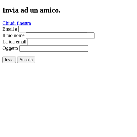
Invia ad un amico.
Chiudi finestra
Email a
Il tuo nome
La tua email
Oggetto
Invia
Annulla